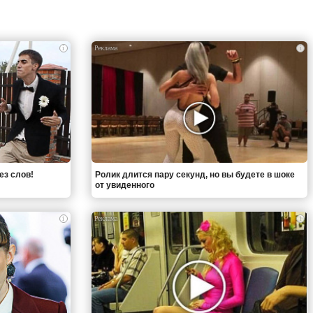
i
i
ез слов!
Ролик длится пару секунд, но вы будете в шоке
от увиденного
i
i