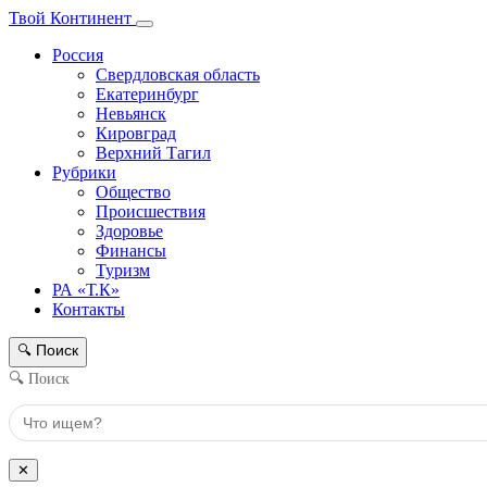
Твой Континент
Россия
Свердловская область
Екатеринбург
Невьянск
Кировград
Верхний Тагил
Рубрики
Общество
Происшествия
Здоровье
Финансы
Туризм
РА «Т.К»
Контакты
Поиск
🔍
🔍 Поиск
✕