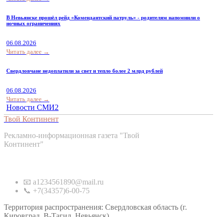
В Невьянске прошёл рейд «Комендантский патруль» - родителям напомнили о
ночных ограничениях
06.08.2026
Читать далее →
Свердловчане недоплатили за свет и тепло более 2 млрд рублей
06.08.2026
Читать далее →
Новости СМИ2
Твой Континент
Рекламно-информационная газета "Твой
Континент"
Контакты
📧 a1234561890@mail.ru
📞 +7(34357)6-00-75
Территория распространения: Свердловская область (г.
Кировград, В-Тагил, Невьянск)