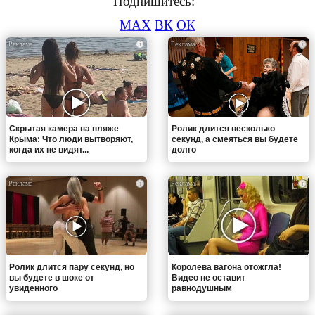
Подпишитесь:
MAX
ВК
ОК
i
i
Скрытая камера на пляже
Ролик длится несколько
Крыма: Что люди вытворяют,
секунд, а смеяться вы будете
когда их не видят...
долго
i
i
Ролик длится пару секунд, но
Королева вагона отожгла!
вы будете в шоке от
Видео не оставит
увиденного
равнодушным