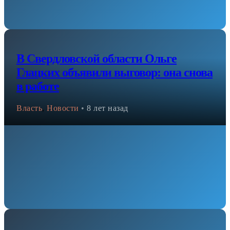
В Свердловской области Ольге
Глацких объявили выговор: она снова
в работе
Власть
,
Новости
•
8 лет назад