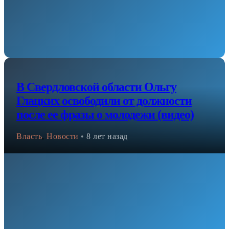
В Свердловской области Ольгу
Глацких освободили от должности
после ее фразы о молодежи (видео)
Власть
,
Новости
•
8 лет назад