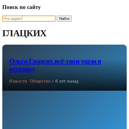
Поиск по сайту
Найти
ГЛАЦКИХ
Ольга Глацких всё-таки ушла в
отставку
Новости
,
Общество
•
8 лет назад