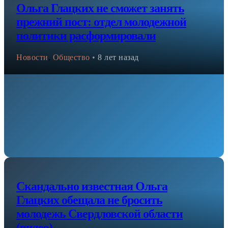
Ольга Глацких не сможет занять
прежний пост: отдел молодежной
политики расформировали
Новости
,
Общество
•
8 лет назад
Скандально известная Ольга
Глацких обещала не бросить
молодежь Свердловской области
(видео)