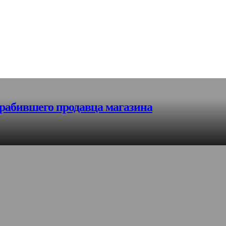
грабившего продавца магазина