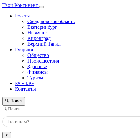
Твой Континент
Россия
Свердловская область
Екатеринбург
Невьянск
Кировград
Верхний Тагил
Рубрики
Общество
Происшествия
Здоровье
Финансы
Туризм
РА «Т.К»
Контакты
Поиск
🔍
🔍 Поиск
✕