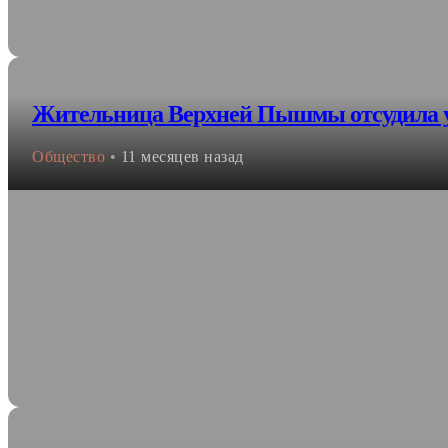
Жительница Верхней Пышмы отсудила у 
Общество
•
11 месяцев назад