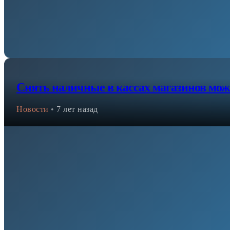
Снять наличные в кассах магазинов можн
Новости
•
7 лет назад