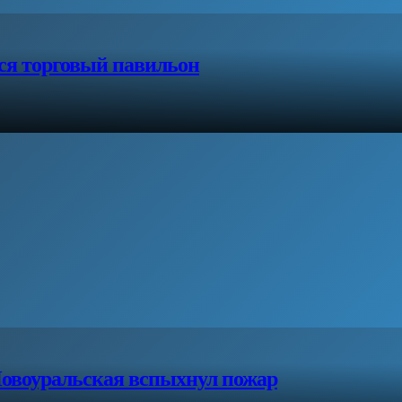
лся торговый павильон
 Новоуральская вспыхнул пожар