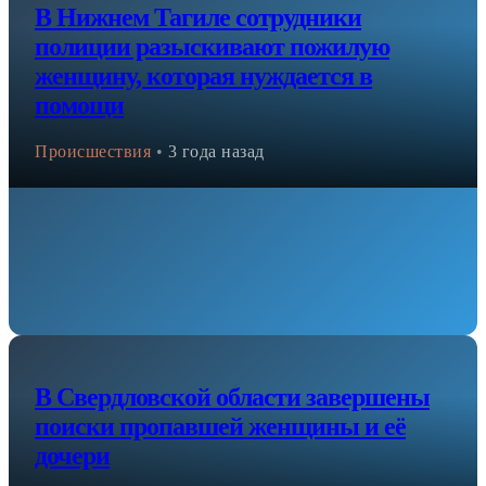
В Нижнем Тагиле сотрудники
полиции разыскивают пожилую
женщину, которая нуждается в
помощи
Происшествия
•
3 года назад
В Свердловской области завершены
поиски пропавшей женщины и её
дочери