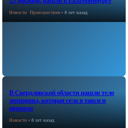
25 декабря, нашли в Екатеринбурге
Новости
,
Происшествия
•
8 лет назад
В Свердловской области нашли тело
женщины, которая села в такси и
пропала
Новости
•
8 лет назад