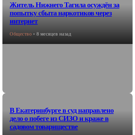
Житель Нижнего Тагила осуждён за
попытку сбыта наркотиков через
интернет
Общество
•
8 месяцев назад
В Екатеринбурге в суд направлено
дело о побеге из СИЗО и краже в
садовом товариществе