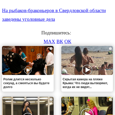
На рыбаков-браконьеров в Свердловской области
заведены уголовные дела
Подпишитесь:
MAX
ВК
ОК
i
i
Ролик длится несколько
Скрытая камера на пляже
секунд, а смеяться вы будете
Крыма: Что люди вытворяют,
долго
когда их не видят...
i
i