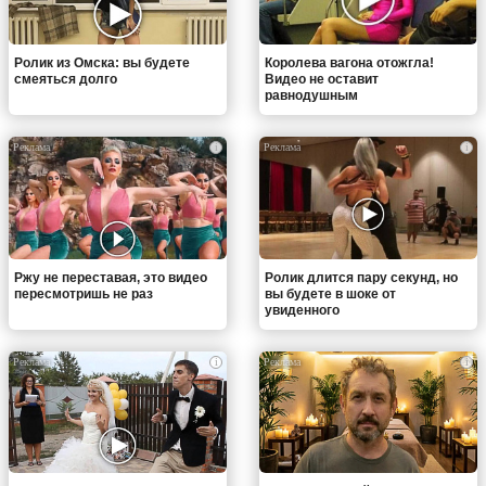
Ролик из Омска: вы будете
Королева вагона отожгла!
смеяться долго
Видео не оставит
равнодушным
i
i
Ржу не переставая, это видео
Ролик длится пару секунд, но
пересмотришь не раз
вы будете в шоке от
увиденного
i
i