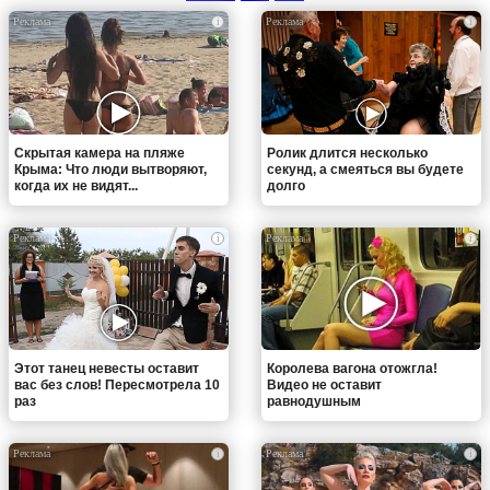
i
i
Скрытая камера на пляже
Ролик длится несколько
Крыма: Что люди вытворяют,
секунд, а смеяться вы будете
когда их не видят...
долго
i
i
Этот танец невесты оставит
Королева вагона отожгла!
вас без слов! Пересмотрела 10
Видео не оставит
раз
равнодушным
i
i