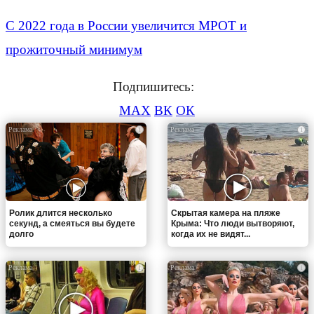
С 2022 года в России увеличится МРОТ и
прожиточный минимум
Подпишитесь:
MAX
ВК
ОК
i
i
Ролик длится несколько
Скрытая камера на пляже
секунд, а смеяться вы будете
Крыма: Что люди вытворяют,
долго
когда их не видят...
i
i