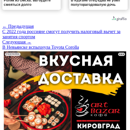
Ролик из Омска: вы будете
В Кургане отец едва не убил
смеяться долго
полуторагодовалую дочь
← Предыдущая
С 2022 года россияне смогут получить налоговый вычет за
занятия спортом
Следующая →
В Невьянске вспыхнула Toyota Corolla
РЕКЛАМА