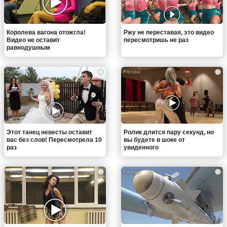
Королева вагона отожгла!
Ржу не переставая, это видео
Видео не оставит
пересмотришь не раз
равнодушным
i
i
Этот танец невесты оставит
Ролик длится пару секунд, но
вас без слов! Пересмотрела 10
вы будете в шоке от
раз
увиденного
i
i