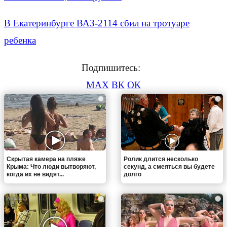
В Екатеринбурге ВАЗ-2114 сбил на тротуаре
ребенка
Подпишитесь:
MAX
ВК
ОК
i
i
Скрытая камера на пляже
Ролик длится несколько
Крыма: Что люди вытворяют,
секунд, а смеяться вы будете
когда их не видят...
долго
i
i