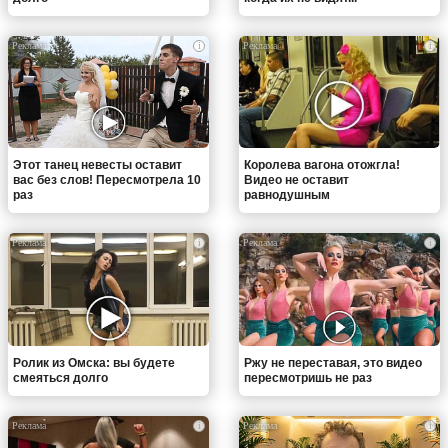
i
i
Этот танец невесты оставит
Королева вагона отожгла!
вас без слов! Пересмотрела 10
Видео не оставит
раз
равнодушным
i
i
Ролик из Омска: вы будете
Ржу не переставая, это видео
смеяться долго
пересмотришь не раз
i
i