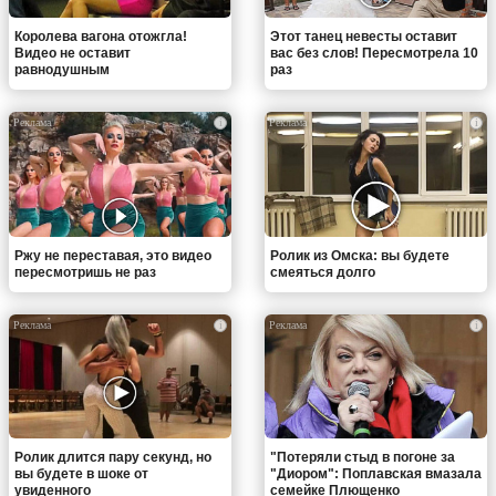
Королева вагона отожгла!
Этот танец невесты оставит
Видео не оставит
вас без слов! Пересмотрела 10
равнодушным
раз
i
i
Ржу не переставая, это видео
Ролик из Омска: вы будете
пересмотришь не раз
смеяться долго
i
i
Ролик длится пару секунд, но
"Потеряли стыд в погоне за
вы будете в шоке от
"Диором": Поплавская вмазала
увиденного
семейке Плющенко