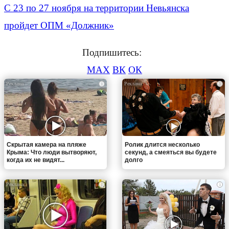
С 23 по 27 ноября на территории Невьянска
пройдет ОПМ «Должник»
Подпишитесь:
MAX
ВК
ОК
i
i
Скрытая камера на пляже
Ролик длится несколько
Крыма: Что люди вытворяют,
секунд, а смеяться вы будете
когда их не видят...
долго
i
i