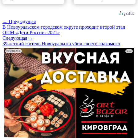
← Предыдущая
В Новоуральском городском округе проходит второй этап
ОПМ «Дети России- 2021»
Следующая →
39-летний житель Новоуральска убил своего знакомого
РЕКЛАМА