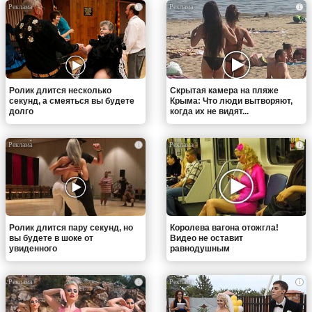
i
i
Ролик длится несколько
Скрытая камера на пляже
секунд, а смеяться вы будете
Крыма: Что люди вытворяют,
долго
когда их не видят...
i
i
Ролик длится пару секунд, но
Королева вагона отожгла!
вы будете в шоке от
Видео не оставит
увиденного
равнодушным
i
i