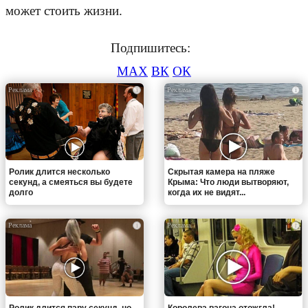
может стоить жизни.
Подпишитесь:
MAX
ВК
ОК
i
i
Ролик длится несколько
Скрытая камера на пляже
секунд, а смеяться вы будете
Крыма: Что люди вытворяют,
долго
когда их не видят...
i
i
Ролик длится пару секунд, но
Королева вагона отожгла!