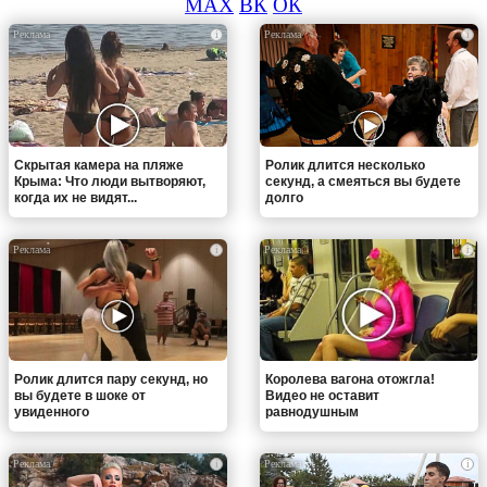
MAX
ВК
ОК
i
i
Скрытая камера на пляже
Ролик длится несколько
Крыма: Что люди вытворяют,
секунд, а смеяться вы будете
когда их не видят...
долго
i
i
Ролик длится пару секунд, но
Королева вагона отожгла!
вы будете в шоке от
Видео не оставит
увиденного
равнодушным
i
i