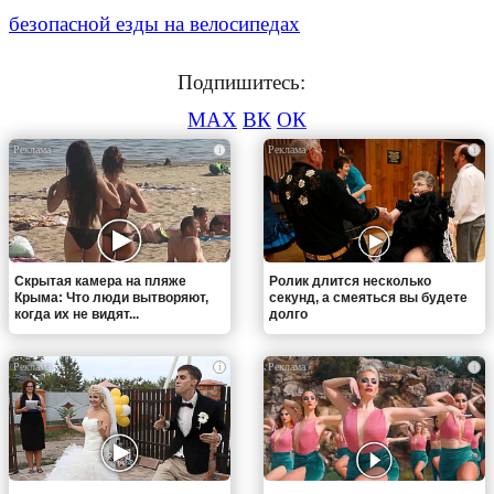
безопасной езды на велосипедах
Подпишитесь:
MAX
ВК
ОК
i
i
Скрытая камера на пляже
Ролик длится несколько
Крыма: Что люди вытворяют,
секунд, а смеяться вы будете
когда их не видят...
долго
i
i