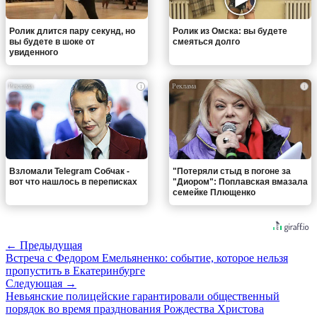
Ролик длится пару секунд, но
Ролик из Омска: вы будете
вы будете в шоке от
смеяться долго
увиденного
i
i
Взломали Telegram Собчак -
"Потеряли стыд в погоне за
вот что нашлось в переписках
"Диором": Поплавская вмазала
семейке Плющенко
← Предыдущая
Встреча с Федором Емельяненко: событие, которое нельзя
пропустить в Екатеринбурге
Следующая →
Невьянские полицейские гарантировали общественный
порядок во время празднования Рождества Христова