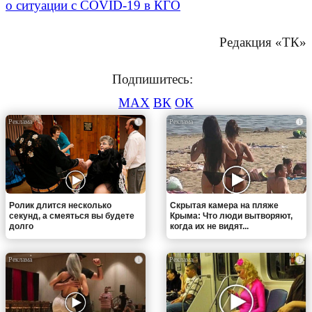
о ситуации с COVID-19 в КГО
Редакция «ТК»
Подпишитесь:
MAX
ВК
ОК
i
i
Ролик длится несколько
Скрытая камера на пляже
секунд, а смеяться вы будете
Крыма: Что люди вытворяют,
долго
когда их не видят...
i
i