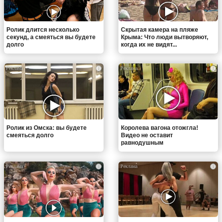
Ролик длится несколько
Скрытая камера на пляже
секунд, а смеяться вы будете
Крыма: Что люди вытворяют,
долго
когда их не видят...
i
i
Ролик из Омска: вы будете
Королева вагона отожгла!
смеяться долго
Видео не оставит
равнодушным
i
i