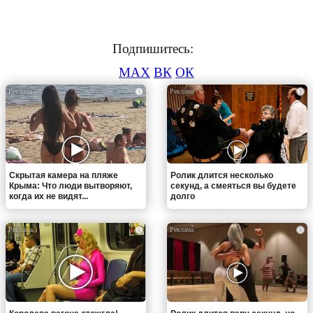
Подпишитесь:
MAX
ВК
ОК
i
i
Скрытая камера на пляже
Ролик длится несколько
Крыма: Что люди вытворяют,
секунд, а смеяться вы будете
когда их не видят...
долго
i
i