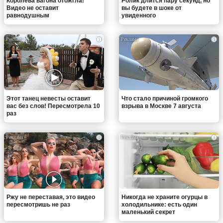
Королева вагона отожгла!
Ролик длится пару секунд, но
Видео не оставит
вы будете в шоке от
равнодушным
увиденного
i
i
Этот танец невесты оставит
Что стало причиной громкого
вас без слов! Пересмотрела 10
взрыва в Москве 7 августа
раз
i
i
Ржу не переставая, это видео
Никогда не храните огурцы в
пересмотришь не раз
холодильнике: есть один
маленький секрет