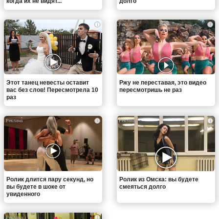
когда их не видят...
долго
i
i
Этот танец невесты оставит
Ржу не переставая, это видео
вас без слов! Пересмотрела 10
пересмотришь не раз
раз
i
i
Ролик длится пару секунд, но
Ролик из Омска: вы будете
вы будете в шоке от
смеяться долго
увиденного
i