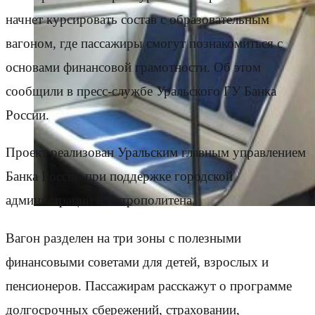
начнет курсировать состав с образовательным
вагоном, где пассажиры смогут познакомиться с
основами финансовой грамотности. Об этом
сообщили в пресс-службе Уральского ГУ Банка
России.
Проект реализован Уральским главным управлением
Банка России при поддержке городской
администрации и метрополитена.
Вагон разделен на три зоны с полезными
финансовыми советами для детей, взрослых и
пенсионеров. Пассажирам расскажут о программе
долгосрочных сбережений, страховании,