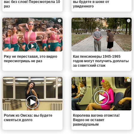
вас без слов! Пересмотрела 10
вы будете в шоке от
раз
увиденного
i
i
Ржу не переставая, это видео
Как пенсионеры 1945-1965
пересмотришь не раз
годов могут получить доплаты
за советский стаж
i
i
Ролик из Омска: вы будете
Королева вагона отожгла!
смеяться долго
Видео не оставит
равнодушным