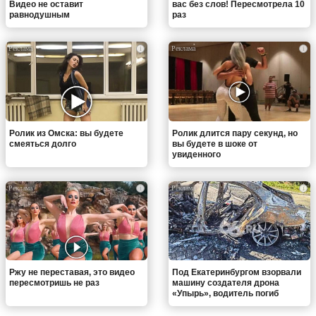
Видео не оставит
вас без слов! Пересмотрела 10
равнодушным
раз
i
i
Ролик из Омска: вы будете
Ролик длится пару секунд, но
смеяться долго
вы будете в шоке от
увиденного
i
i
Ржу не переставая, это видео
Под Екатеринбургом взорвали
пересмотришь не раз
машину создателя дрона
«Упырь», водитель погиб