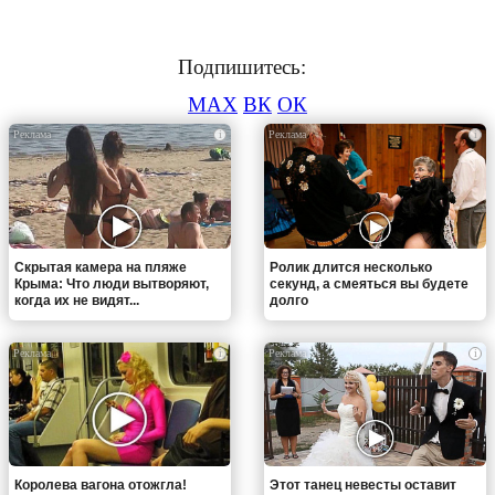
Подпишитесь:
MAX
ВК
ОК
i
i
Скрытая камера на пляже
Ролик длится несколько
Крыма: Что люди вытворяют,
секунд, а смеяться вы будете
когда их не видят...
долго
i
i
Королева вагона отожгла!
Этот танец невесты оставит