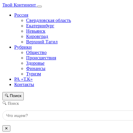
Твой Континент
Россия
Свердловская область
Екатеринбург
Невьянск
Кировград
Верхний Тагил
Рубрики
Общество
Происшествия
Здоровье
Финансы
Туризм
РА «Т.К»
Контакты
Поиск
🔍
🔍 Поиск
✕