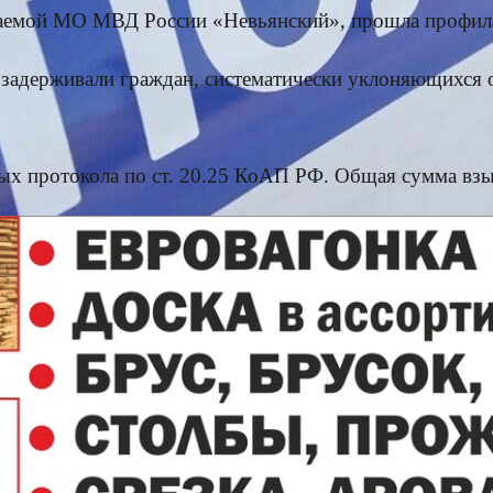
иваемой МО МВД России «Невьянский», прошла профил
 задерживали граждан, систематически уклоняющихся 
ных протокола по ст. 20.25 КоАП РФ. Общая сумма вз