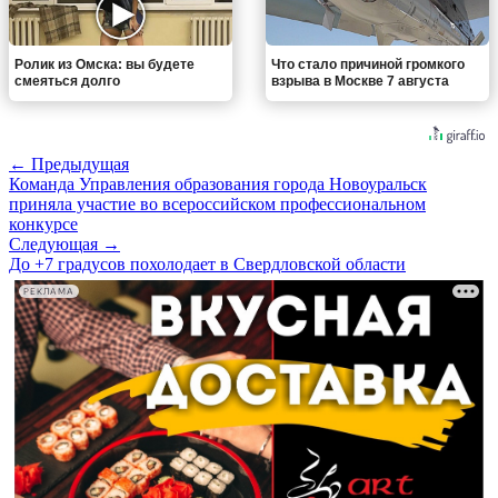
Ролик из Омска: вы будете
Что стало причиной громкого
смеяться долго
взрыва в Москве 7 августа
← Предыдущая
Команда Управления образования города Новоуральск
приняла участие во всероссийском профессиональном
конкурсе
Следующая →
До +7 градусов похолодает в Свердловской области
РЕКЛАМА