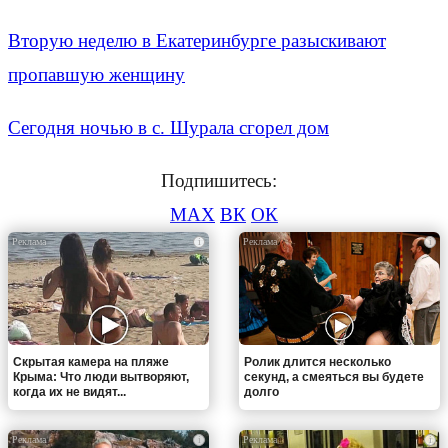
Вторую неделю в Екатеринбурге разыскивают
пропавшую женщину
Сегодня ночью в с. Шурала сгорел дом
Подпишитесь:
MAX
ВК
ОК
i
i
Скрытая камера на пляже
Ролик длится несколько
Крыма: Что люди вытворяют,
секунд, а смеяться вы будете
когда их не видят...
долго
i
i