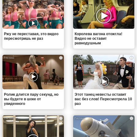
Ржу не переставая, это видео
Королева вагона отожгла!
пересмотришь не раз
Видео не оставит
равнодушным
i
i
Ролик длится пару секунд, но
Этот танец невесты оставит
вы будете в шоке от
вас без слов! Пересмотрела 10
увиденного
раз
i
i