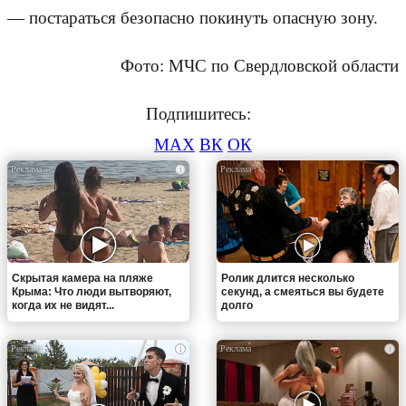
— постараться безопасно покинуть опасную зону.
Фото: МЧС по Свердловской области
Подпишитесь:
MAX
ВК
ОК
i
i
Скрытая камера на пляже
Ролик длится несколько
Крыма: Что люди вытворяют,
секунд, а смеяться вы будете
когда их не видят...
долго
i
i