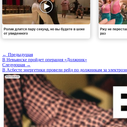
Ролик длится пару секунд, но вы будете в шоке
Ржу не переста
от увиденного
раз
← Предыдущая
В Невьянске пройдет операция «Должник»
Следующая →
В Асбесте энергетики провели рейд по должникам за электроэ
РЕКЛАМА