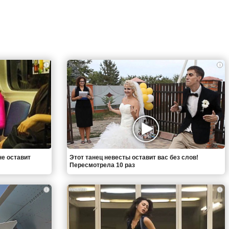
i
i
не оставит
Этот танец невесты оставит вас без слов!
Пересмотрела 10 раз
i
i