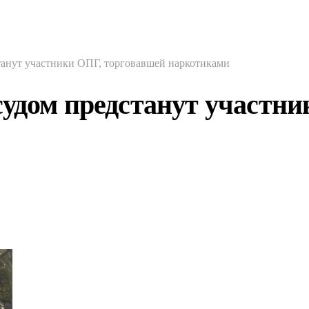
танут участники ОПГ, торговавшей наркотиками
судом предстанут участн