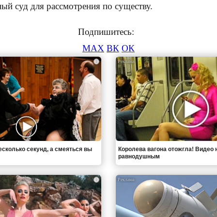
ый суд для рассмотрения по существу.
Подпишитесь:
MAX
ВК
ОК
i
есколько секунд, а смеяться вы
Королева вагона отожгла! Видео 
равнодушным
i