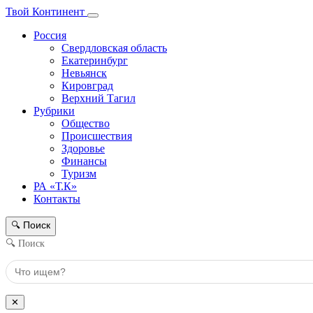
Твой Континент
Россия
Свердловская область
Екатеринбург
Невьянск
Кировград
Верхний Тагил
Рубрики
Общество
Происшествия
Здоровье
Финансы
Туризм
РА «Т.К»
Контакты
Поиск
🔍
🔍 Поиск
✕