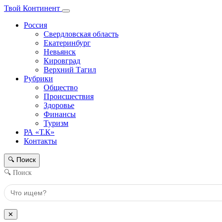
Твой Континент
Россия
Свердловская область
Екатеринбург
Невьянск
Кировград
Верхний Тагил
Рубрики
Общество
Происшествия
Здоровье
Финансы
Туризм
РА «Т.К»
Контакты
Поиск
🔍
🔍 Поиск
✕