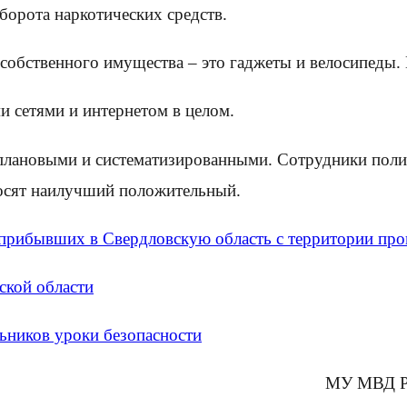
борота наркотических средств.
собственного имущества – это гаджеты и велосипеды
 сетями и интернетом в целом.
я плановыми и систематизированными. Сотрудники по
носят наилучший положительный.
 прибывших в Свердловскую область с территории про
ской области
ьников уроки безопасности
МУ МВД Ро