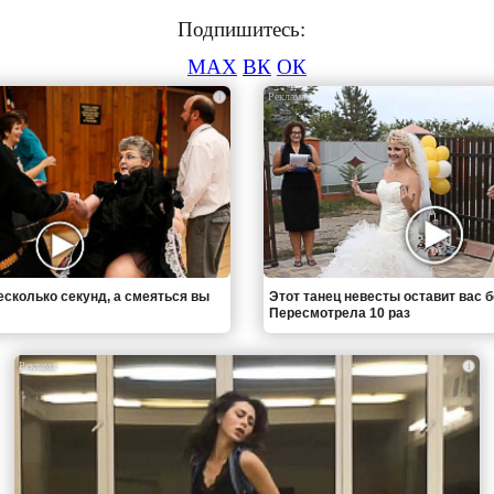
Подпишитесь:
MAX
ВК
ОК
i
есколько секунд, а смеяться вы
Этот танец невесты оставит вас б
Пересмотрела 10 раз
i