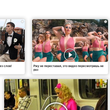
i
i
ез слов!
Ржу не переставая, это видео пересмотришь не
раз
i