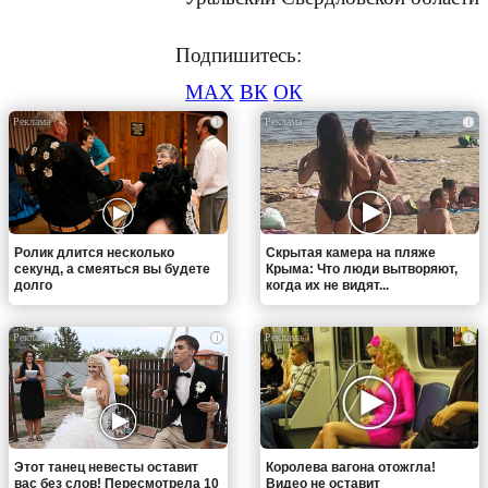
Подпишитесь:
MAX
ВК
ОК
i
i
Ролик длится несколько
Скрытая камера на пляже
секунд, а смеяться вы будете
Крыма: Что люди вытворяют,
долго
когда их не видят...
i
i
Этот танец невесты оставит
Королева вагона отожгла!
вас без слов! Пересмотрела 10
Видео не оставит