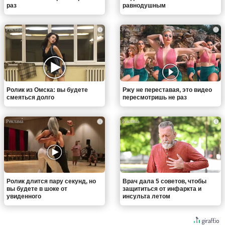
раз
равнодушным
i
i
Ролик из Омска: вы будете
Ржу не переставая, это видео
смеяться долго
пересмотришь не раз
i
i
Ролик длится пару секунд, но
Врач дала 5 советов, чтобы
вы будете в шоке от
защититься от инфаркта и
увиденного
инсульта летом