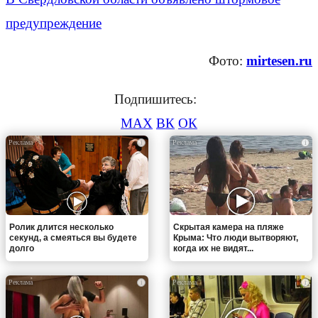
предупреждение
Фото:
mirtesen.ru
Подпишитесь:
MAX
ВК
ОК
i
i
Ролик длится несколько
Скрытая камера на пляже
секунд, а смеяться вы будете
Крыма: Что люди вытворяют,
долго
когда их не видят...
i
i