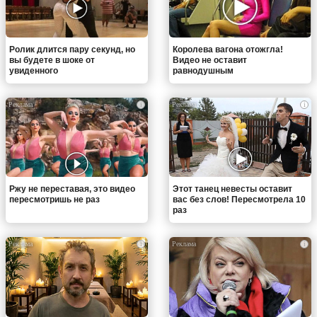
Ролик длится пару секунд, но
Королева вагона отожгла!
вы будете в шоке от
Видео не оставит
увиденного
равнодушным
i
i
Ржу не переставая, это видео
Этот танец невесты оставит
пересмотришь не раз
вас без слов! Пересмотрела 10
раз
i
i