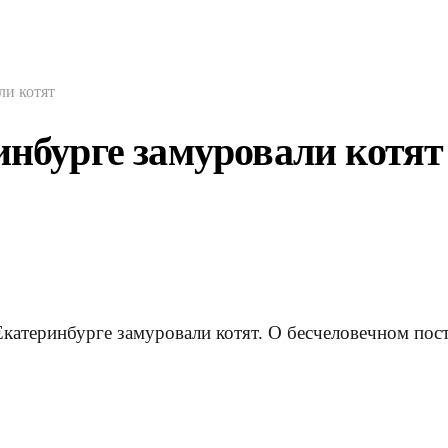
ли котят
инбурге замуровали котят
катеринбурге замуровали котят. О бесчеловечном пос