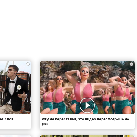
i
i
ез слов!
Ржу не переставая, это видео пересмотришь не
раз