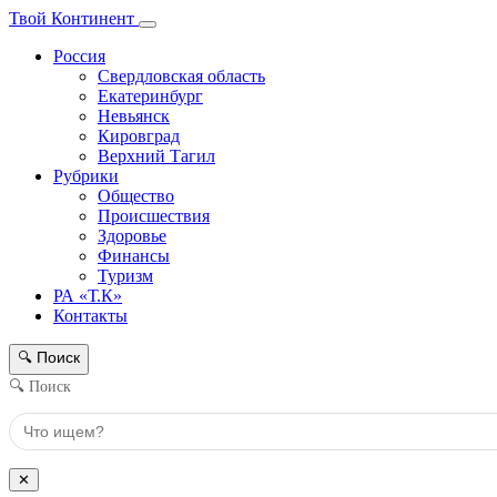
Твой Континент
Россия
Свердловская область
Екатеринбург
Невьянск
Кировград
Верхний Тагил
Рубрики
Общество
Происшествия
Здоровье
Финансы
Туризм
РА «Т.К»
Контакты
Поиск
🔍
🔍 Поиск
✕