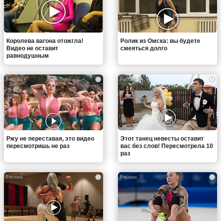
Королева вагона отожгла!
Ролик из Омска: вы будете
Видео не оставит
смеяться долго
равнодушным
i
i
Ржу не переставая, это видео
Этот танец невесты оставит
пересмотришь не раз
вас без слов! Пересмотрела 10
раз
i
i