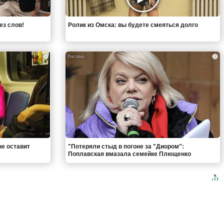
ез слов!
Ролик из Омска: вы будете смеяться долго
i
i
не оставит
"Потеряли стыд в погоне за "Диором":
Поплавская вмазала семейке Плющенко