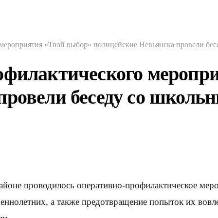
мероприятия «Твой выбор» полицейские Невьянска провели бес
офилактического меропр
провели беседу со школь
 районе проводилось оперативно-профилактическое мер
еннолетних, а также предотвращение попыток их вовл