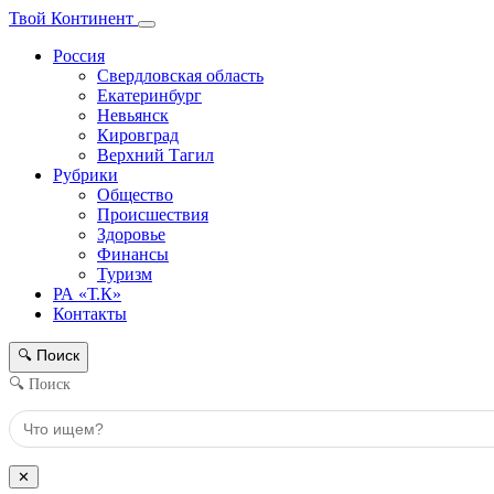
Твой Континент
Россия
Свердловская область
Екатеринбург
Невьянск
Кировград
Верхний Тагил
Рубрики
Общество
Происшествия
Здоровье
Финансы
Туризм
РА «Т.К»
Контакты
Поиск
🔍
🔍 Поиск
✕