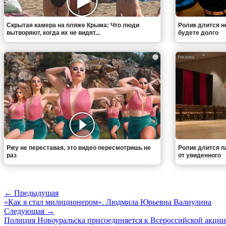
Скрытая камера на пляже Крыма: Что люди
Ролик длится н
вытворяют, когда их не видят...
будете долго
i
Ржу не переставая, это видео пересмотришь не
Ролик длится па
раз
от увиденного
← Предыдущая
«Как я стал милиционером». Людмила Юрьевна Валиулина
Следующая →
Полиция Новоуральска присоединяется к Всероссийской акции