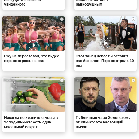
увиденного
равнодушным
i
i
Ржу не переставая, это видео
Этот танец невесты оставит
пересмотришь не раз
вас без слов! Пересмотрела 10
раз
i
i
Никогда не храните огурцы в
Публичный удар Зеленскому
холодильнике: есть один
от Кличко: это настоящий
маленький секрет
вызов