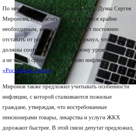
По мнению депутата Государственной Думы Сергея
Миронова, перерасчёт пенсий является крайне
необходимым, иначе выплаты будут постоянно
отставать от роста цен. Он подчеркнул, что пенсии
должны соответствовать реальному уровню жизни,
а не только среднему показателю инфляции, пишет
«Российская газета»
.
Миронов также предложил учитывать особенности
инфляции, с которой сталкиваются пожилые
граждане, утверждая, что востребованные
пенсионерами товары, лекарства и услуги ЖКХ
дорожают быстрее. В этой связи депутат предложил,