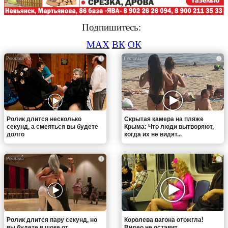
Подпишитесь:
MAX
ВК
ОК
i
i
Ролик длится несколько
Скрытая камера на пляже
секунд, а смеяться вы будете
Крыма: Что люди вытворяют,
долго
когда их не видят...
i
i
Ролик длится пару секунд, но
Королева вагона отожгла!
вы будете в шоке от
Видео не оставит