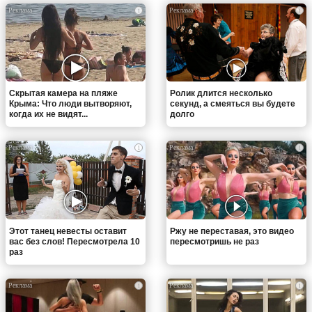
i
i
Скрытая камера на пляже
Ролик длится несколько
Крыма: Что люди вытворяют,
секунд, а смеяться вы будете
когда их не видят...
долго
i
i
Этот танец невесты оставит
Ржу не переставая, это видео
вас без слов! Пересмотрела 10
пересмотришь не раз
раз
i
i