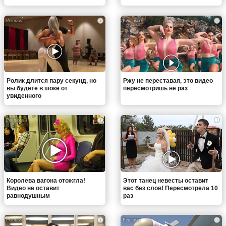
i
i
Ролик длится пару секунд, но
Ржу не переставая, это видео
вы будете в шоке от
пересмотришь не раз
увиденного
i
i
Королева вагона отожгла!
Этот танец невесты оставит
Видео не оставит
вас без слов! Пересмотрела 10
равнодушным
раз
i
i