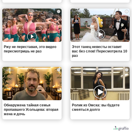
i
i
Ржу не переставая, это видео
Этот танец невесты оставит
пересмотришь не раз
вас без слов! Пересмотрела 10
раз
i
i
Обнаружена тайная семья
Ролик из Омска: вы будете
пропавшего Усольцева: вторая
смеяться долго
жена и дочь