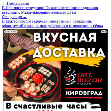
← Предыдущая
В Невьянске сотрудники Госавтоинспекции поздравили
автоледи с Международным женским днем
Следующая →
В Екатеринбурге задержан иностранный гражданин,
обвиняемый в развратных действиях в отношении ребёнка
РЕКЛАМА