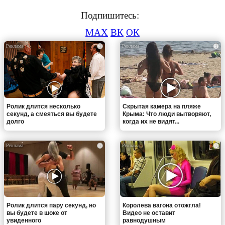
Подпишитесь:
MAX
ВК
ОК
i
i
Ролик длится несколько
Скрытая камера на пляже
секунд, а смеяться вы будете
Крыма: Что люди вытворяют,
долго
когда их не видят...
i
i
Ролик длится пару секунд, но
Королева вагона отожгла!
вы будете в шоке от
Видео не оставит
увиденного
равнодушным