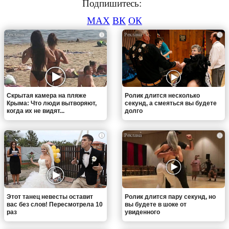
Подпишитесь:
MAX
ВК
ОК
i
i
Скрытая камера на пляже
Ролик длится несколько
Крыма: Что люди вытворяют,
секунд, а смеяться вы будете
когда их не видят...
долго
i
i
Этот танец невесты оставит
Ролик длится пару секунд, но
вас без слов! Пересмотрела 10
вы будете в шоке от
раз
увиденного