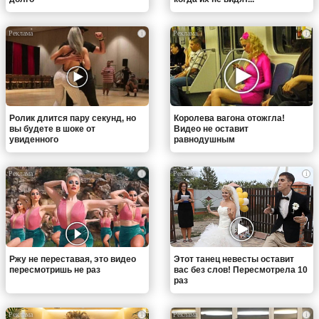
i
i
Ролик длится пару секунд, но
Королева вагона отожгла!
вы будете в шоке от
Видео не оставит
увиденного
равнодушным
i
i
Ржу не переставая, это видео
Этот танец невесты оставит
пересмотришь не раз
вас без слов! Пересмотрела 10
раз
i
i