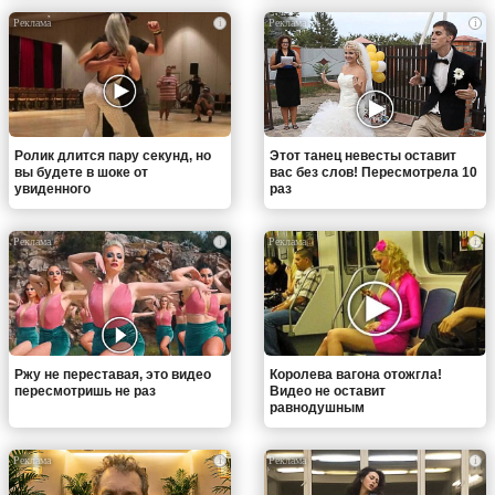
i
i
Ролик длится пару секунд, но
Этот танец невесты оставит
вы будете в шоке от
вас без слов! Пересмотрела 10
увиденного
раз
i
i
Ржу не переставая, это видео
Королева вагона отожгла!
пересмотришь не раз
Видео не оставит
равнодушным
i
i