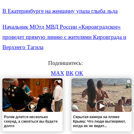
В Екатеринбурге на женщину упала глыба льда
Начальник МОтд МВД России «Кировградское»
проведет прямую линию с жителями Кировграда и
Верхнего Тагила
Подпишитесь:
MAX
ВК
ОК
i
i
Ролик длится несколько
Скрытая камера на пляже
секунд, а смеяться вы будете
Крыма: Что люди вытворяют,
долго
когда их не видят...