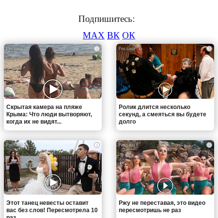
Подпишитесь:
MAX
ВК
ОК
i
i
Скрытая камера на пляже
Ролик длится несколько
Крыма: Что люди вытворяют,
секунд, а смеяться вы будете
когда их не видят...
долго
i
i
Этот танец невесты оставит
Ржу не переставая, это видео
вас без слов! Пересмотрела 10
пересмотришь не раз
раз