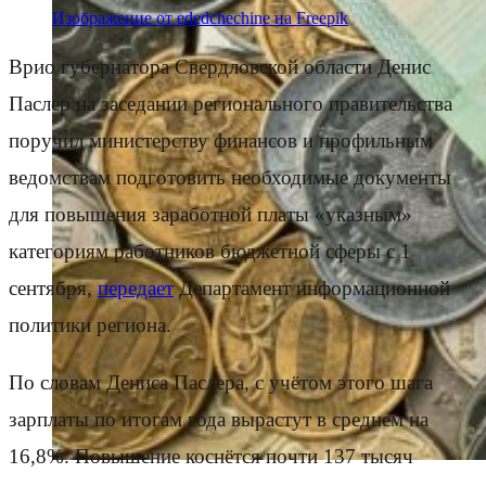
Изображение от ededchechine на Freepik
Врио губернатора Свердловской области Денис
Паслер на заседании регионального правительства
поручил министерству финансов и профильным
ведомствам подготовить необходимые документы
для повышения заработной платы «указным»
категориям работников бюджетной сферы с 1
сентября,
передает
Департамент информационной
политики региона.
По словам Дениса Паслера, с учётом этого шага
зарплаты по итогам года вырастут в среднем на
16,8%. Повышение коснётся почти 137 тысяч