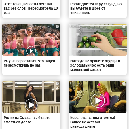
Этот танец невесты оставит
Ролик длится пару секунд, но
вас без слов! Пересмотрела 10
вы будете в шоке от
раз
увиденного
i
i
Ржу не переставая, это видео
Никогда не храните огурцы в
пересмотришь не раз
холодильнике: есть один
маленький секрет
i
i
Ролик из Омска: вы будете
Королева вагона отожгла!
смеяться долго
Видео не оставит
равнодушным