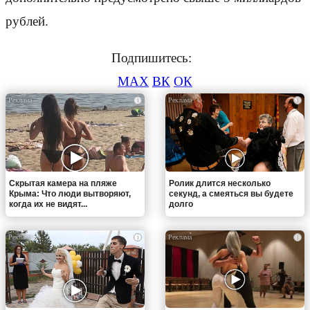
рублей.
Подпишитесь:
MAX
ВК
ОК
i
i
Скрытая камера на пляже
Ролик длится несколько
Крыма: Что люди вытворяют,
секунд, а смеяться вы будете
когда их не видят...
долго
i
i