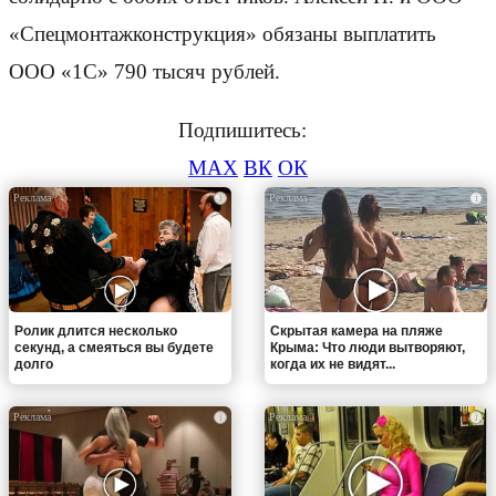
«Спецмонтажконструкция» обязаны выплатить
ООО «1С» 790 тысяч рублей.
Подпишитесь:
MAX
ВК
ОК
i
i
Ролик длится несколько
Скрытая камера на пляже
секунд, а смеяться вы будете
Крыма: Что люди вытворяют,
долго
когда их не видят...
i
i