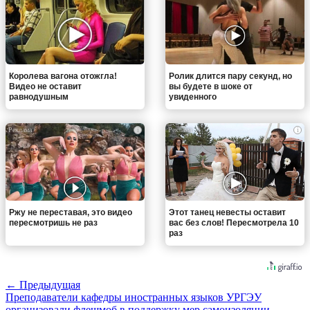
Королева вагона отожгла!
Ролик длится пару секунд, но
Видео не оставит
вы будете в шоке от
равнодушным
увиденного
i
i
Ржу не переставая, это видео
Этот танец невесты оставит
пересмотришь не раз
вас без слов! Пересмотрела 10
раз
← Предыдущая
Преподаватели кафедры иностранных языков УРГЭУ
организовали флешмоб в поддержку мер самоизоляции