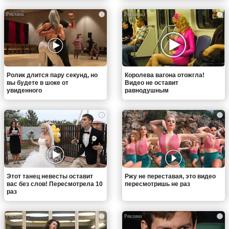
i
i
Ролик длится пару секунд, но
Королева вагона отожгла!
вы будете в шоке от
Видео не оставит
увиденного
равнодушным
i
i
Этот танец невесты оставит
Ржу не переставая, это видео
вас без слов! Пересмотрела 10
пересмотришь не раз
раз
i
i