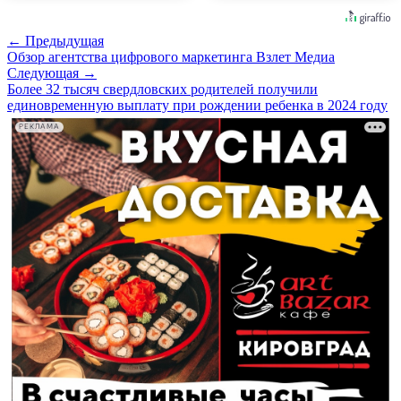
← Предыдущая
Обзор агентства цифрового маркетинга Взлет Медиа
Следующая →
Более 32 тысяч свердловских родителей получили
единовременную выплату при рождении ребенка в 2024 году
РЕКЛАМА