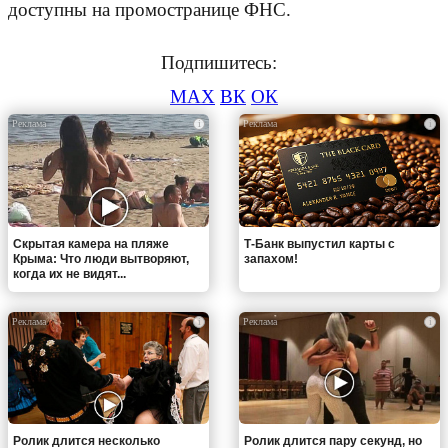
доступны на промостранице ФНС.
Подпишитесь:
MAX
ВК
ОК
i
i
Скрытая камера на пляже
Т-Банк выпустил карты с
Крыма: Что люди вытворяют,
запахом!
когда их не видят...
i
i
Ролик длится несколько
Ролик длится пару секунд, но