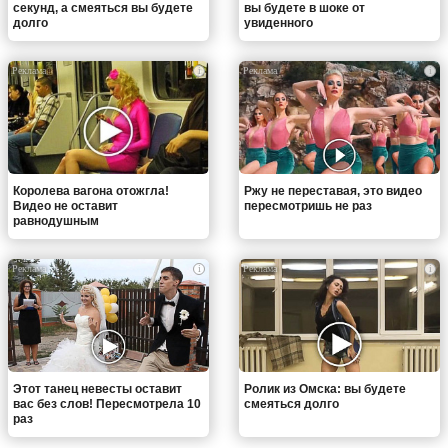
секунд, а смеяться вы будете
вы будете в шоке от
долго
увиденного
i
i
Королева вагона отожгла!
Ржу не переставая, это видео
Видео не оставит
пересмотришь не раз
равнодушным
i
i
Этот танец невесты оставит
Ролик из Омска: вы будете
вас без слов! Пересмотрела 10
смеяться долго
раз