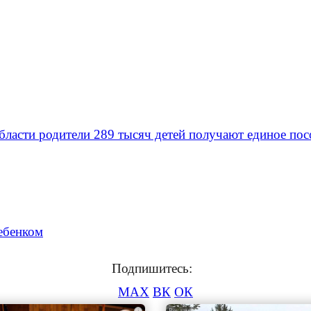
бласти родители 289 тысяч детей получают единое п
ебенком
Подпишитесь:
MAX
ВК
ОК
i