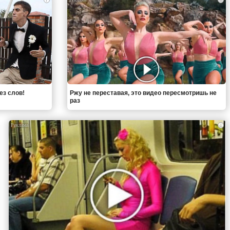
ез слов!
Ржу не переставая, это видео пересмотришь не
раз
i