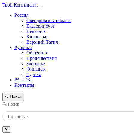
Твой Континент
Россия
Свердловская область
Екатеринбург
Невьянск
Кировград
Верхний Тагил
Рубрики
Общество
Происшествия
Здоровье
Финансы
Туризм
РА «Т.К»
Контакты
Поиск
🔍
🔍 Поиск
✕