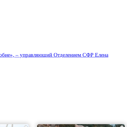
особие», – управляющий Отделением СФР Елена
i
i