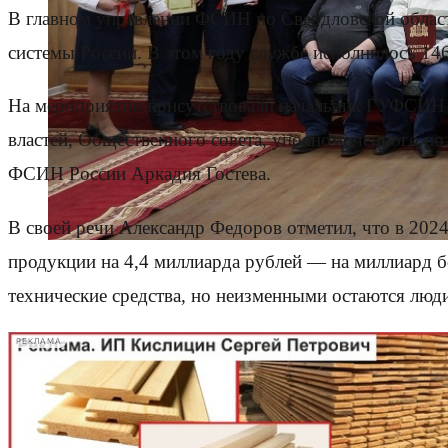
В главном управлении ФСИН по Свердловской област
системы России. В этом году службе исполнилось 14
На мероприятии присутствовали начальник ГУФСИН г
властей, Общественного совета, уполномоченного по 
ФСИН России Аркадия Гостева.
В своей речи Александр Федоров отметил, что в 202
продукции на 4,4 миллиарда рублей — на миллиард бо
технические средства, но неизменными остаются люд
РЕКЛАМА