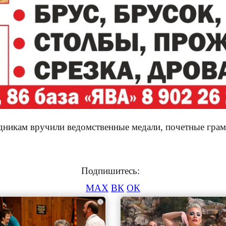
никам вручили ведомственные медали, почетные грамо
Подпишитесь:
MAX
ВК
ОК
i