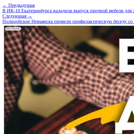
← Предыдущая
В ИК-10 Екатеринбурга наладили выпуск прочной мебели для
Следующая →
Полицейские Невьянска провели профилактическую беседу со
РЕКЛАМА