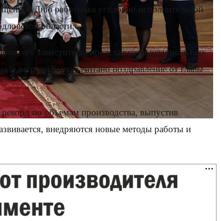
вященное Дню работника уголовно-исполнительной
дловской области.
ов, его заместители, представители региональных
чале встречи было зачитано поздравление от главы
 рекорд по объемам производства, выпустив
развивается, внедряются новые методы работы и