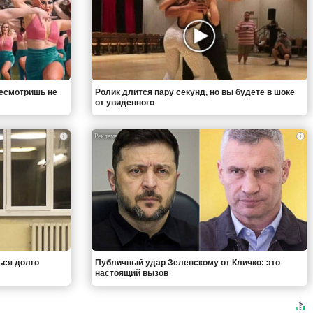
ресмотришь не
Ролик длится пару секунд, но вы будете в шоке
от увиденного
i
i
ься долго
Публичный удар Зеленскому от Кличко: это
настоящий вызов