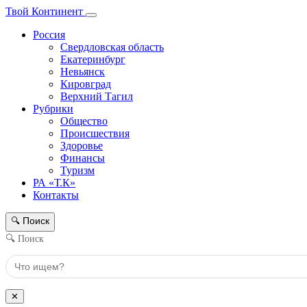
Твой Континент
Россия
Свердловская область
Екатеринбург
Невьянск
Кировград
Верхний Тагил
Рубрики
Общество
Происшествия
Здоровье
Финансы
Туризм
РА «Т.К»
Контакты
Поиск
🔍
🔍 Поиск
✕