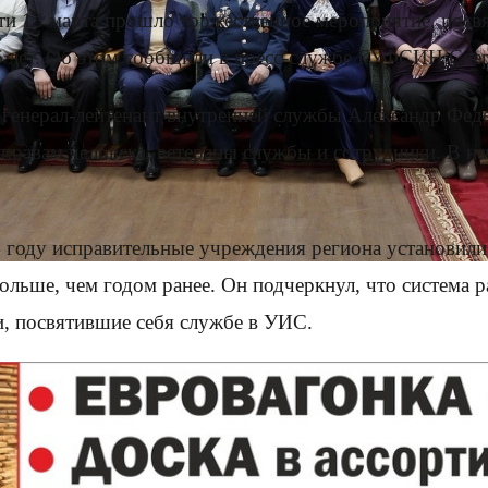
и 13 марта прошло торжественное мероприятие, пос
6 лет. Об этом сообщили в пресс-службе ГУФСИН Свер
енерал-лейтенант внутренней службы Александр Федор
правам человека, ветераны службы и сотрудники. В на
4 году исправительные учреждения региона установили
льше, чем годом ранее. Он подчеркнул, что система 
и, посвятившие себя службе в УИС.