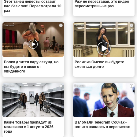
Этот танец невесты оставит
Ржу не переставая, это видео
вас без слов! Пересмотрела 10
пересмотришь не раз
раз
i
i
Ролик длится пару секунд, но
Ролик из Омска: вы будете
вы будете в шоке от
смеяться долго
увиденного
i
i
Какие товары пропадут из
Взломали Telegram Собчак -
магазинов с 1 августа 2026
вот что нашлось в переписках
года