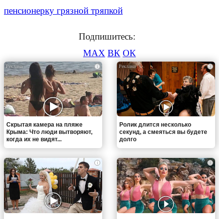
пенсионерку грязной тряпкой
Подпишитесь:
MAX
ВК
ОК
i
i
Скрытая камера на пляже
Ролик длится несколько
Крыма: Что люди вытворяют,
секунд, а смеяться вы будете
когда их не видят...
долго
i
i