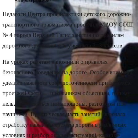
«Кировградское»
Педагоги Центра профилактики детского дорожно-
транспортного травматизма провели в МАОУ СОШ
№ 4 города Верхний Тагил занятия по правилам
дорожного движения для учеников 2–3 классов.
На уроках ребятам напомнили о правилах
безопасного поведения на дороге. Особое внимание
уделили важности сосредоточенности при переходе
проезжей части — школьникам объяснили, почему
нельзя отвлекаться на капюшоны, разговоры или
наушники. Практическая часть занятий включала
отработку навыков перехода дороги в различных
условиях и разбор опасных ситуаций, которые