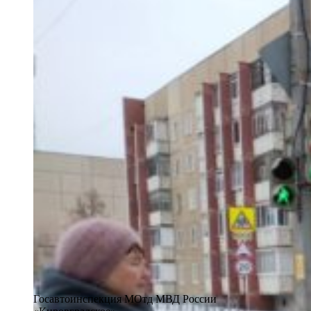
Госавтоинспекция МОтд МВД России