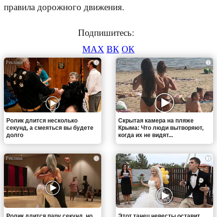
правила дорожного движения.
Подпишитесь:
MAX
ВК
ОК
i
i
Ролик длится несколько
Скрытая камера на пляже
секунд, а смеяться вы будете
Крыма: Что люди вытворяют,
долго
когда их не видят...
i
i
Ролик длится пару секунд, но
Этот танец невесты оставит